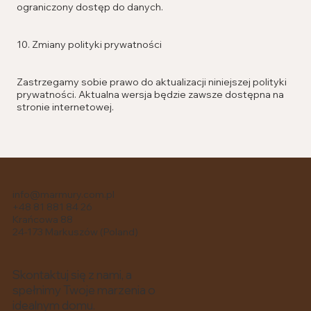
ograniczony dostęp do danych.
10. Zmiany polityki prywatności
Zastrzegamy sobie prawo do aktualizacji niniejszej polityki
prywatności. Aktualna wersja będzie zawsze dostępna na
stronie internetowej.
info@marmury.com.pl
+48 81 881 84 26
Krańcowa 88
24-173 Markuszów (Poland)
Skontaktuj się z nami, a
spełnimy Twoje marzenia o
idealnym domu.